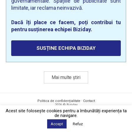
guvernamentale. Spațiile de publicitate sunt
limitate, iar reclama neinvazivă.
Dacă îți place ce facem, poți contribui tu
pentru susținerea echipei Biziday.
SUSȚINE ECHIPA BIZIDAY
Mai multe știri
Politica de confidențialitate
·
Contact
2026 © Biziday
Acest site foloseşte cookies pentru a îmbunătăți experiența ta
de navigare.
Accept
Refuz