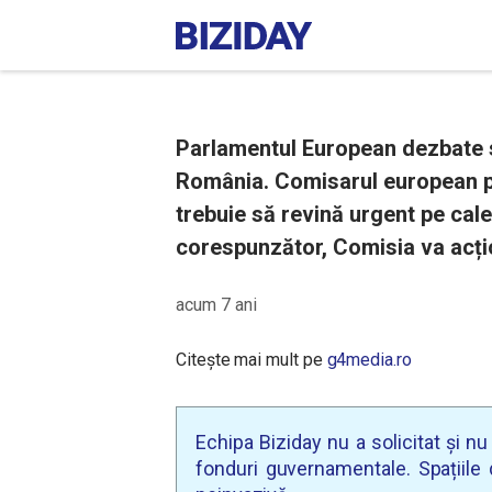
Parlamentul European dezbate si
România. Comisarul european pe
trebuie să revină urgent pe cal
corespunzător, Comisia va acți
acum 7 ani
Citește mai mult pe
g4media.ro
Echipa Biziday nu a solicitat și n
fonduri guvernamentale. Spațiile d