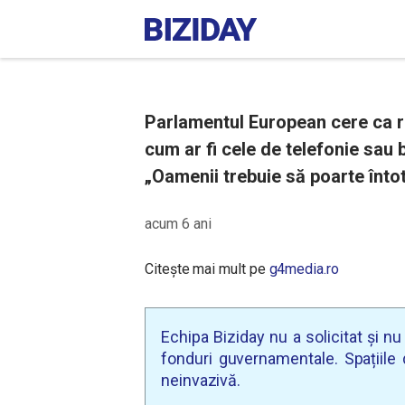
Parlamentul European cere ca ro
cum ar fi cele de telefonie sau b
„Oamenii trebuie să poarte înto
acum 6 ani
Citește mai mult pe
g4media.ro
Echipa Biziday nu a solicitat și n
fonduri guvernamentale. Spațiile d
neinvazivă.