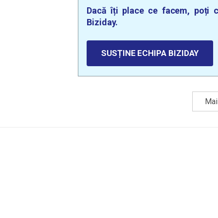
Dacă îți place ce facem, poți c
Biziday.
SUSȚINE ECHIPA BIZIDAY
Mai 