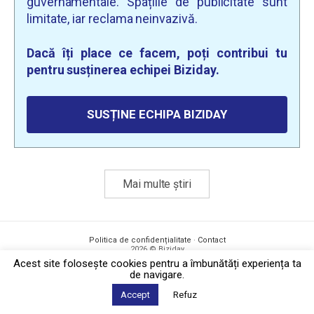
guvernamentale. Spațiile de publicitate sunt
limitate, iar reclama neinvazivă.
Dacă îți place ce facem, poți contribui tu
pentru susținerea echipei Biziday.
SUSȚINE ECHIPA BIZIDAY
Mai multe știri
Politica de confidențialitate
·
Contact
2026 © Biziday
Acest site foloseşte cookies pentru a îmbunătăți experiența ta
de navigare.
Accept
Refuz