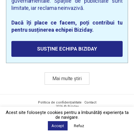
guvernamentale. Spațiile de publicitate sunt
limitate, iar reclama neinvazivă.
Dacă îți place ce facem, poți contribui tu
pentru susținerea echipei Biziday.
SUSȚINE ECHIPA BIZIDAY
Mai multe știri
Politica de confidențialitate
·
Contact
2026 © Biziday
Acest site foloseşte cookies pentru a îmbunătăți experiența ta
de navigare.
Accept
Refuz