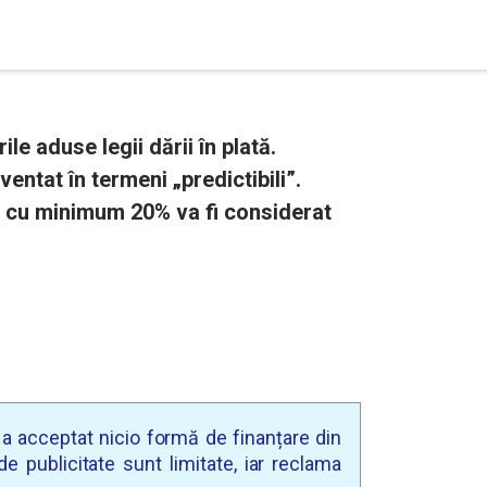
le aduse legii dării în plată.
entat în termeni „predictibili”.
 cu minimum 20% va fi considerat
u a acceptat nicio formă de finanțare din
e publicitate sunt limitate, iar reclama