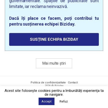
guvernamentale. Spațiile de publicitate sunt
limitate, iar reclama neinvazivă.
Dacă îți place ce facem, poți contribui tu
pentru susținerea echipei Biziday.
SUSȚINE ECHIPA BIZIDAY
Mai multe știri
Politica de confidențialitate
·
Contact
2026 © Biziday
Acest site foloseşte cookies pentru a îmbunătăți experiența ta
de navigare.
Accept
Refuz