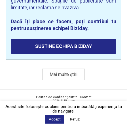
guvernamentale. Spațiile de publicitate sunt
limitate, iar reclama neinvazivă.
Dacă îți place ce facem, poți contribui tu
pentru susținerea echipei Biziday.
SUSȚINE ECHIPA BIZIDAY
Mai multe știri
Politica de confidențialitate
·
Contact
2026 © Biziday
Acest site foloseşte cookies pentru a îmbunătăți experiența ta
de navigare.
Accept
Refuz