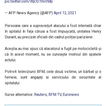
pic.twitter.com/WjOS19xVMp
— AFP News Agency (@AFP)
April 12, 2021
Persoana care a supraviețuit atacului a fost internată chiar
în spitalul în fața căruia a fost împușcată, unitatea Henry
Dunant, au precizat oficiali din cadrul poliției pariziene.
Aceștia au mai spus că atacatorul a fugit pe motocicletă și
că în acest moment, nu se cunoaște motivul din spatele
actului.
Potrivit televiziunii BFM, cele două victime, un bărbat și o
femeie, sunt angajați ai serviciului de securitate al
spitalului.
Surse alternative:
Reuters
,
BFM TV
,
Euronews