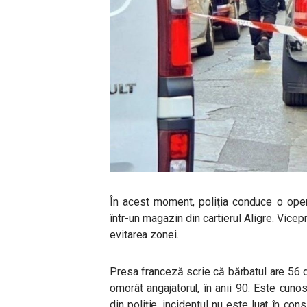
În acest moment, poliția conduce o oper
într-un magazin din cartierul Aligre. Vice
evitarea zonei.
Presa franceză scrie că bărbatul are 56 de 
omorât angajatorul, în anii 90. Este cuno
din poliție, incidentul nu este luat în cons