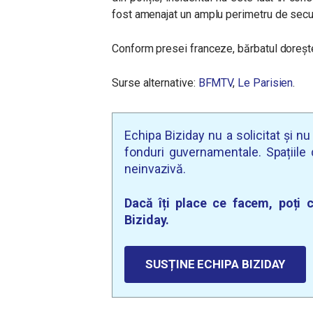
fost amenajat un amplu perimetru de secur
Conform presei franceze, bărbatul dorește 
Surse alternative:
BFMTV
,
Le Parisien
.
Echipa Biziday nu a solicitat și n
fonduri guvernamentale. Spațiile d
neinvazivă.
Dacă îți place ce facem, poți c
Biziday.
SUSȚINE ECHIPA BIZIDAY