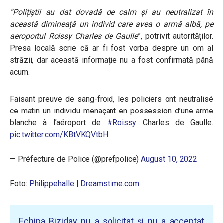
“Polițiștii au dat dovadă de calm și au neutralizat în
această dimineață un individ care avea o armă albă, pe
aeroportul Roissy Charles de Gaulle
”, potrivit autorităților.
Presa locală scrie că ar fi fost vorba despre un om al
străzii, dar această informație nu a fost confirmată până
acum.
Faisant preuve de sang-froid, les policiers ont neutralisé
ce matin un individu menaçant en possession d’une arme
blanche à l’aéroport de
#Roissy
Charles de Gaulle.
pic.twitter.com/KBtVKQVtbH
— Préfecture de Police (@prefpolice)
August 10, 2022
Foto:
Philippehalle
|
Dreamstime.com
Echipa Biziday nu a solicitat și nu a acceptat