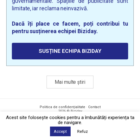
guvernamentale. Spațiile de publicitate sunt
limitate, iar reclama neinvazivă.
Dacă îți place ce facem, poți contribui tu
pentru susținerea echipei Biziday.
SUSȚINE ECHIPA BIZIDAY
Mai multe știri
Politica de confidențialitate
·
Contact
2026 © Biziday
Acest site foloseşte cookies pentru a îmbunătăți experiența ta
de navigare.
Accept
Refuz