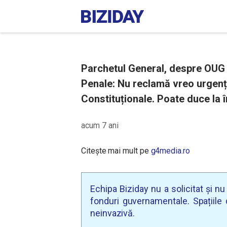
Parchetul General, despre OUG 
Penale: Nu reclamă vreo urgență
Constituționale. Poate duce la î
acum 7 ani
Citește mai mult pe
g4media.ro
Echipa Biziday nu a solicitat și n
fonduri guvernamentale. Spațiile d
neinvazivă.