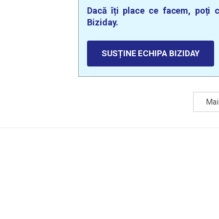
Dacă îți place ce facem, poți c
Biziday.
SUSȚINE ECHIPA BIZIDAY
Mai 