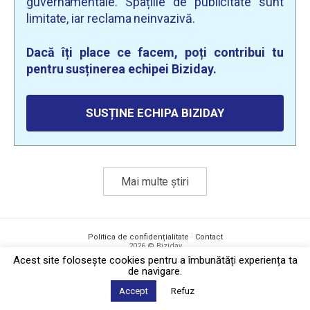
guvernamentale. Spațiile de publicitate sunt
limitate, iar reclama neinvazivă.
Dacă îți place ce facem, poți contribui tu
pentru susținerea echipei Biziday.
SUSȚINE ECHIPA BIZIDAY
Mai multe știri
Politica de confidențialitate
·
Contact
2026 © Biziday
Acest site foloseşte cookies pentru a îmbunătăți experiența ta
de navigare.
Accept
Refuz