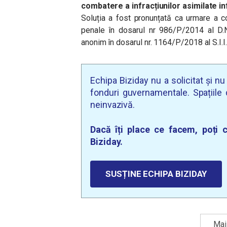
combatere a infracțiunilor asimilate in
Soluția a fost pronunțată ca urmare a co
penale în dosarul nr 986/P/2014 al D.N
anonim în dosarul nr. 1164/P/2018 al S.I.I.
Echipa Biziday nu a solicitat și n
fonduri guvernamentale. Spațiile d
neinvazivă.
Dacă îți place ce facem, poți c
Biziday.
SUSȚINE ECHIPA BIZIDAY
Mai 