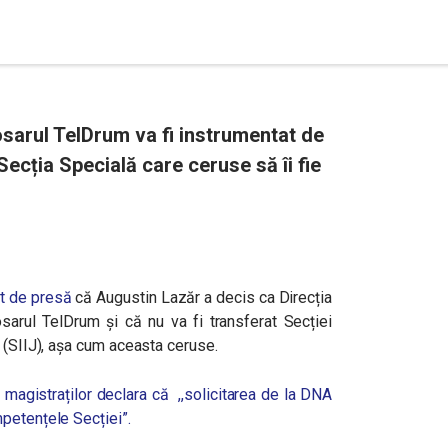
sarul TelDrum va fi instrumentat de
Secția Specială care ceruse să îi fie
at de presă
că Augustin Lazăr a decis ca Direcția
osarul TelDrum și că nu va fi transferat
Secției
 (SIIJ), așa cum aceasta ceruse.
 magistraților declara că ,,solicitarea de la DNA
mpetențele Secției”.