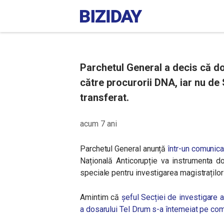
Parchetul General a decis că do
către procurorii DNA, iar nu de 
transferat.
acum 7 ani
Parchetul General anunță
într-un comunic
Națională Anticorupție va instrumenta d
speciale pentru investigarea magistraților
Amintim că
șeful Secției de investigare a
a dosarului Tel Drum s-a întemeiat pe co