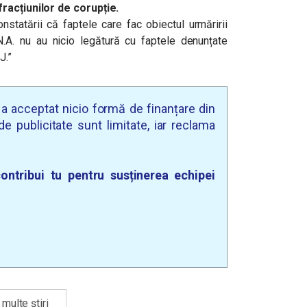
fracțiunilor de corupție.
nstatării că faptele care fac obiectul urmăririi
.A. nu au nicio legătură cu faptele denunțate
J.”
u a acceptat nicio formă de finanțare din
e publicitate sunt limitate, iar reclama
ontribui tu pentru susținerea echipei
multe știri