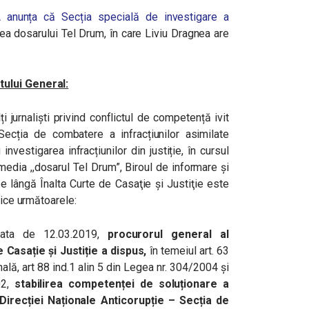
 anunța că Secția specială de investigare a
ea dosarului Tel Drum, în care Liviu Dragnea are
ului General:
 jurnaliști privind conflictul de competență ivit
 Secția de combatere a infracțiunilor asimilate
investigarea infracțiunilor din justiție, în cursul
 media ,,dosarul Tel Drum”, Biroul de informare şi
pe lângă Înalta Curte de Casaţie şi Justiţie este
lice următoarele:
data de 12.03.2019,
procurorul general al
 Casație și Justiție a dispus,
în temeiul art. 63
nală, art 88 ind.1 alin 5 din Legea nr. 304/2004 și
02,
stabilirea competenței de soluționare a
Direcției Naționale Anticorupție – Secția de