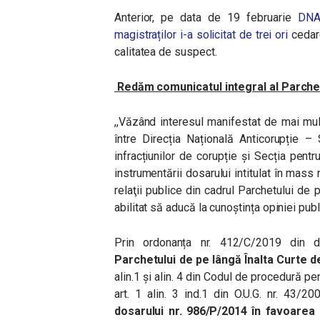
Anterior, pe data de 19 februarie
DNA
magistraților i-a solicitat de trei ori
cedar
calitatea de suspect.
Redăm comunicatul integral al Parchet
,,Văzând interesul manifestat de mai mulți
între Direcția Națională Anticorupție –
infracțiunilor de corupție și Secția pentru 
instrumentării dosarului intitulat în mass
relaţii publice din cadrul Parchetului de 
abilitat să aducă la cunoștința opiniei pub
Prin ordonanța nr. 412/C/2019 din 
Parchetului de pe lângă Înalta Curte de
alin.1 și alin. 4 din Codul de procedură pe
art. 1 alin. 3 ind.1 din O.U.G. nr. 43/20
dosarului nr. 986/P/2014 în favoarea 