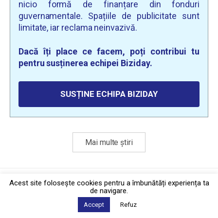
nicio formă de finanțare din fonduri
guvernamentale. Spațiile de publicitate sunt
limitate, iar reclama neinvazivă.
Dacă îți place ce facem, poți contribui tu
pentru susținerea echipei Biziday.
SUSȚINE ECHIPA BIZIDAY
Mai multe știri
Politica de confidențialitate
·
Contact
Acest site foloseşte cookies pentru a îmbunătăți experiența ta
2026 © Biziday
de navigare.
Accept
Refuz