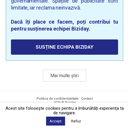
guvernamentale. Spațiile de publicitate sunt
limitate, iar reclama neinvazivă.
Dacă îți place ce facem, poți contribui tu
pentru susținerea echipei Biziday.
SUSȚINE ECHIPA BIZIDAY
Mai multe știri
Politica de confidențialitate
·
Contact
2026 © Biziday
Acest site foloseşte cookies pentru a îmbunătăți experiența ta
de navigare.
Accept
Refuz