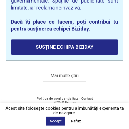
guvernamentale. Spațiile de publicitate sunt
limitate, iar reclama neinvazivă.
Dacă îți place ce facem, poți contribui tu
pentru susținerea echipei Biziday.
SUSȚINE ECHIPA BIZIDAY
Mai multe știri
Politica de confidențialitate
·
Contact
2026 © Biziday
Acest site foloseşte cookies pentru a îmbunătăți experiența ta
de navigare.
Accept
Refuz