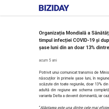
Organizația Mondială a Sănătăți
timpul infecției COVID-19 și dup
șase luni din an doar 13% dintre
acum 5 ani
Potrivit unui comunicat transmis de Minis
născuților în primele șase luni, în regi
scăzute din toate regiunile, doar 13% din 
adultă din regiune are schema completă
varianta Delta a devenit dominantă, iar c
“
Alăptarea este una dintre cele mai eficien