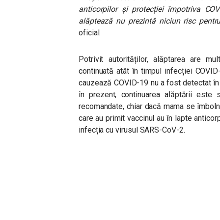
anticorpilor și protecției împotriva CO
alăptează nu prezintă niciun risc pent
oficial.
Potrivit autorităților, alăptarea are m
continuată atât în timpul infecției COVI
cauzează COVID-19 nu a fost detectat în 
în prezent, continuarea alăptării este 
recomandate, chiar dacă mama se îmboln
care au primit vaccinul au în lapte anticorp
infecția cu virusul SARS-CoV-2.