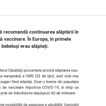
i recomandă continuarea alăptării în
ă vaccinare. În Europa, în primele
 bebeluși erau alăptați.
terul Sănătății procentele privind alăptarea nou-
unea europeană a OMS (53 de țări), sunt cele mai
sugari fiind alăptați. Doar o treime din populația
 de vaccinare împotriva COVID-19, în timp ce
azurile de îmbolnăvire depășesc 60 de milioane.
te modalități de asigurare a sănătății, furnizării