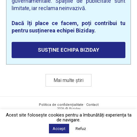
guvernamentale. Spațiile de publicitate sunt
limitate, iar reclama neinvazivă.
Dacă îți place ce facem, poți contribui tu
pentru susținerea echipei Biziday.
SUSȚINE ECHIPA BIZIDAY
Mai multe știri
Politica de confidențialitate
·
Contact
2026 © Biziday
Acest site foloseşte cookies pentru a îmbunătăți experiența ta
de navigare.
Accept
Refuz