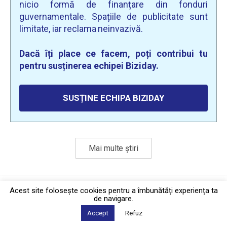
nicio formă de finanțare din fonduri
guvernamentale. Spațiile de publicitate sunt
limitate, iar reclama neinvazivă.
Dacă îți place ce facem, poți contribui tu
pentru susținerea echipei Biziday.
SUSȚINE ECHIPA BIZIDAY
Mai multe știri
Politica de confidențialitate
·
Contact
Acest site foloseşte cookies pentru a îmbunătăți experiența ta
2026 © Biziday
de navigare.
Accept
Refuz