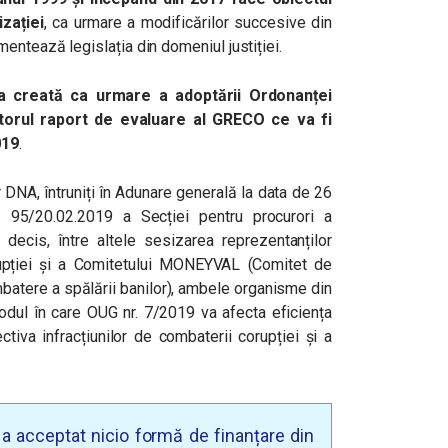
zației
, ca urmare a modificărilor succesive din
entează legislația din domeniul justiției.
ia creată ca urmare a adoptării Ordonanței
torul raport de evaluare al GRECO ce va fi
019
.
 DNA, întruniți în Adunare generală la data de 26
r. 95/20.02.2019 a Secției pentru procurori a
a decis, între altele sesizarea reprezentanților
upției și a Comitetului MONEYVAL (Comitet de
batere a spălării banilor), ambele organisme din
 modul în care OUG nr. 7/2019 va afecta eficiența
tiva infracțiunilor de combaterii corupției și a
u a acceptat nicio formă de finanțare din