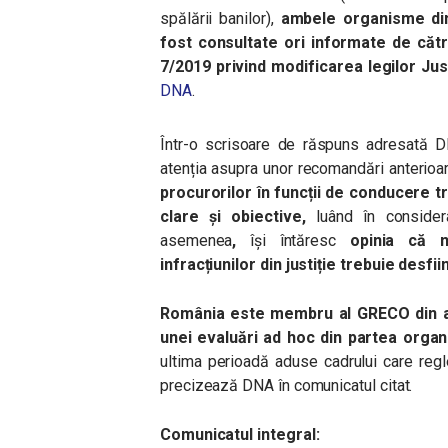
spălării banilor),
ambele organisme din 
fost consultate ori informate de căt
7/2019 privind modificarea legilor Just
DNA
.
Într-o scrisoare de răspuns adresată 
atenția asupra unor recomandări anterioar
procurorilor în funcții de conducere t
clare și obiective,
luând în consider
asemenea
,
își întăresc
opinia că no
infracțiunilor din justiție trebuie desfii
România este membru al GRECO din an
unei evaluări ad hoc din partea organi
ultima perioadă aduse cadrului care regl
precizează DNA în comunicatul citat.
Comunicatul integral: