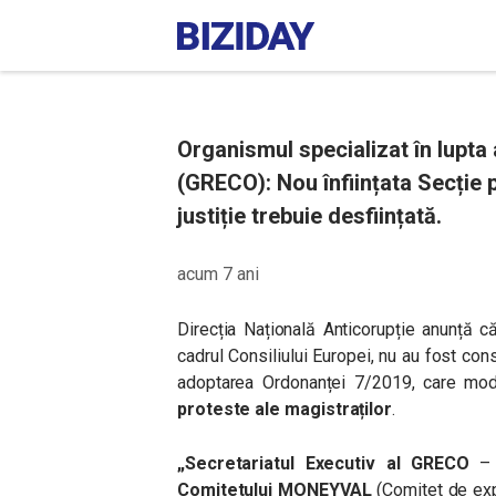
Organismul specializat în lupta 
(GRECO): Nou înființata Secție p
justiție trebuie desființată.
acum 7 ani
Direcția Națională Anticorupție anunț
cadrul Consiliului Europei, nu au fost con
adoptarea Ordonanței 7/2019, care modi
proteste ale magistraților
.
„Secretariatul Executiv al GRECO
– G
Comitetului MONEYVAL
(Comitet de exp