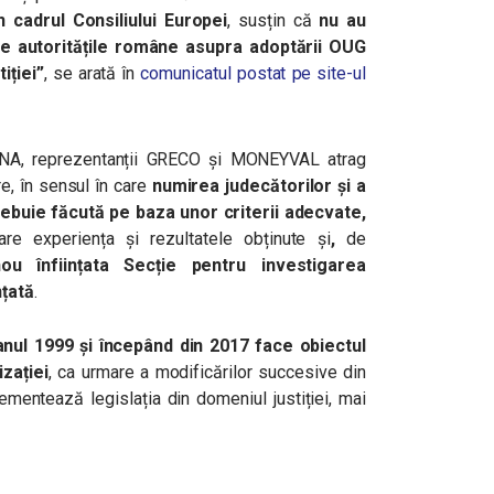
cadrul Consiliului Europei
, susțin că
nu au
re autoritățile române asupra adoptării OUG
iției”
, se arată în
comunicatul postat pe site-ul
DNA,
reprezentanții GRECO și MONEYVAL atrag
e, în sensul în care
numirea judecătorilor și a
rebuie făcută pe baza unor criterii adecvate,
are experiența și rezultatele obținute și
,
de
u înființata Secție pentru investigarea
nțată
.
ul 1999 și începând din 2017 face obiectul
zației
, ca urmare a modificărilor succesive din
ementează legislația din domeniul justiției, mai