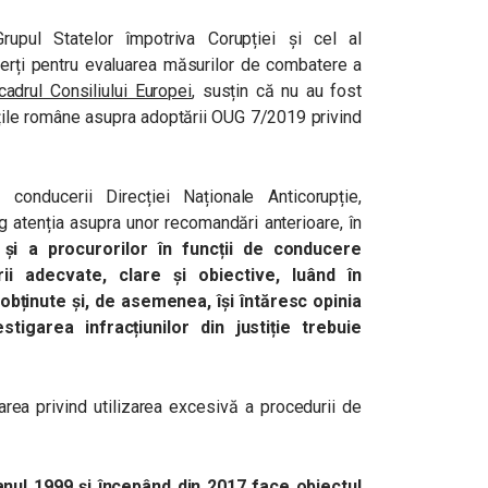
rupul Statelor împotriva Corupției și cel al
erți pentru evaluarea măsurilor de combatere a
adrul Consiliului Europei
, susțin că nu au fost
ățile române asupra adoptării OUG 7/2019 privind
conducerii Direcției Naționale Anticorupție,
atenția asupra unor recomandări anterioare, în
 și a procurorilor în funcții de conducere
ii adecvate, clare și obiective, luând în
obținute și, de asemenea, își întăresc opinia
tigarea infracțiunilor din justiție trebuie
area privind utilizarea excesivă a procedurii de
ul 1999 și începând din 2017 face obiectul