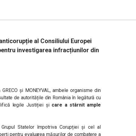
anticorupție al Consiliului Europei
entru investigarea infracțiunilor din
ă că GRECO și MONEYVAL, ambele organisme din
sultate de autoritățile din România în legătură cu
fică legile Justiției și
care a stârnit ample
rupul Statelor împotriva Corupției și cel al
erți pentru evaluarea măsurilor de combatere a