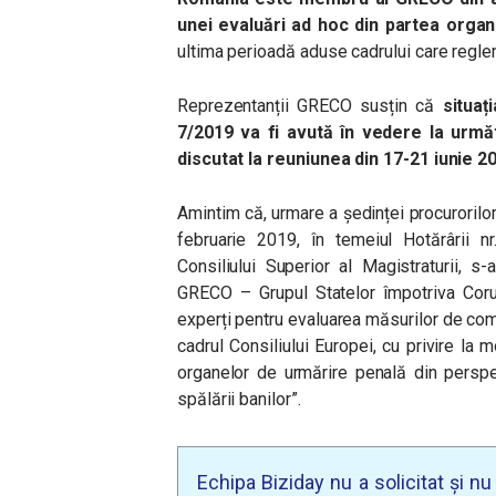
unei evaluări ad hoc din partea organi
ultima perioadă aduse cadrului care reglem
Reprezentanții GRECO susțin că
situaț
7/2019 va fi avută în vedere la urmă
discutat la reuniunea din 17-21 iunie 2
Amintim că, urmare a ședinței procurorilor
februarie 2019, în temeiul Hotărârii n
Consiliului Superior al Magistraturii, s-
GRECO – Grupul Statelor împotriva Cor
experți pentru evaluarea măsurilor de com
cadrul Consiliului Europei, cu privire la
organelor de urmărire penală din perspec
spălării banilor”.
Echipa Biziday nu a solicitat și n