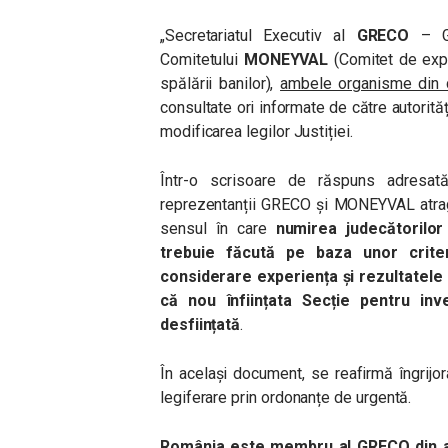
„Secretariatul Executiv al
GRECO
– G
Comitetului
MONEYVAL
(Comitet de exp
spălării banilor),
ambele organisme din c
consultate ori informate de către autorit
modificarea legilor Justiției.
Într-o scrisoare de răspuns adresată 
reprezentanții GRECO și MONEYVAL atrag 
sensul în care
numirea judecătorilor
trebuie făcută pe baza unor criter
considerare experiența și rezultatele 
că nou înființata Secție pentru inves
desființată
.
În același document, se reafirmă îngrijor
legiferare prin ordonanțe de urgentă.
România este membru al GRECO din an