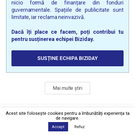
nicio formă de finanțare din fonduri
guvernamentale. Spațiile de publicitate sunt
limitate, iar reclama neinvazivă.
Dacă îți place ce facem, poți contribui tu
pentru susținerea echipei Biziday.
SUSȚINE ECHIPA BIZIDAY
Mai multe știri
Politica de confidențialitate
·
Contact
Acest site foloseşte cookies pentru a îmbunătăți experiența ta
2026 © Biziday
de navigare.
Accept
Refuz