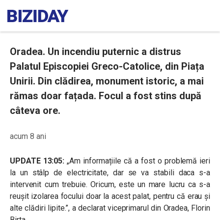
Oradea. Un incendiu puternic a distrus
Palatul Episcopiei Greco-Catolice, din Piața
Unirii. Din clădirea, monument istoric, a mai
rămas doar fațada. Focul a fost stins după
câteva ore.
acum 8 ani
UPDATE 13:05:
„Am informațiile că a fost o problemă ieri
la un stâlp de electricitate, dar se va stabili daca s-a
intervenit cum trebuie. Oricum, este un mare lucru ca s-a
reușit izolarea focului doar la acest palat, pentru că erau și
alte clădiri lipite.”, a declarat viceprimarul din Oradea, Florin
Birta.