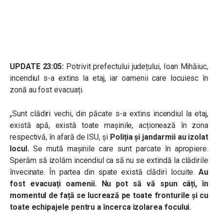
UPDATE 23:05:
Potrivit prefectului județului, Ioan Mihăiuc,
incendiul s-a extins la etaj, iar oamenii care locuiesc în
zonă au fost evacuați.
„Sunt clădiri vechi, din păcate s-a extins incendiul la etaj,
există apă, există toate mașinile, acționează în zona
respectivă, în afară de ISU, și
Poliția și jandarmii au izolat
locul.
Se mută mașinile care sunt parcate în apropiere.
Sperăm să izolăm incendiul ca să nu se extindă la clădirile
învecinate. În partea din spate există clădiri locuite.
Au
fost evacuați oamenii. Nu pot să vă spun câți, în
momentul de față se lucrează pe toate fronturile și cu
toate echipajele pentru a încerca izolarea focului.