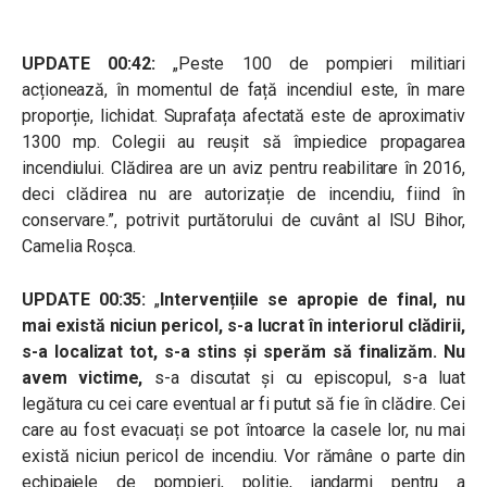
UPDATE 00:42:
„Peste 100 de pompieri militiari
acționează, în momentul de față incendiul este, în mare
proporție, lichidat. Suprafața afectată este de aproximativ
1300 mp. Colegii au reușit să împiedice propagarea
incendiului.
Clădirea are un aviz pentru reabilitare în 2016,
deci clădirea nu are autorizație de incendiu, fiind în
conservare.
”, potrivit purtătorului de cuvânt al ISU Bihor,
Camelia Roșca.
UPDATE 00:35:
„
Intervențiile se apropie de final, nu
mai există niciun pericol, s-a lucrat în interiorul clădirii,
s-a localizat tot, s-a stins și sperăm să finalizăm. Nu
avem victime,
s-a discutat și cu episcopul, s-a luat
legătura cu cei care eventual ar fi putut să fie în clădire. Cei
care au fost evacuați se pot întoarce la casele lor, nu mai
există niciun pericol de incendiu.
Vor rămâne o parte din
echipajele de pompieri, poliție, jandarmi pentru a