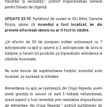
flăcărilor la vecinătăți.”, potrivit Inspectoratului General
pentru Situații de Urgență.
UPDATE 23:10:
Purtătorul de cuvânt al ISU Bihor, Camelia
Roșca, spune că
incendiul a fost localizat, iar din
primele informații nimeni nu ar fi fost în clădire.
„Un efectiv de 50 de pompieri militari acționează cu 7
autospeciale cu apă și spumă și 2 autospeciale de lucru la
înălțime și facem tot posibilul să împiedicăm extinderea la
clădirile învecinate.
Nu este nevoie de suplimentarea forțelor, incendiul este
localizat, se lucrează la lichidare.
Alimentarea cu apă se realizează din Crișul Repede, avem
unele greutăți în sensul că sunt 3 hidranți nefuncționali,
acest aspect a fost remediat, prin realizarea dispozitivului
de alimentare din Crișul Repede.”, potrivit purtătorului de