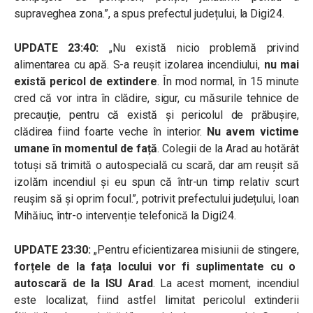
supraveghea zona.
”, a spus prefectul județului, la Digi24.
UPDATE 23:40:
„Nu există nicio problemă privind
alimentarea cu apă. S-a reușit izolarea incendiului,
nu mai
există pericol de extindere
. În mod normal, în 15 minute
cred că vor intra în clădire, sigur, cu măsurile tehnice de
precauție, pentru că există și pericolul de prăbușire,
clădirea fiind foarte veche în interior.
Nu avem victime
umane în momentul de față
. Colegii de la Arad au hotărât
totuși să trimită o autospecială cu scară, dar am reușit să
izolăm incendiul și eu spun că într-un timp relativ scurt
reușim să și oprim focul.”, potrivit prefectului județului, Ioan
Mihăiuc, într-o intervenție telefonică la Digi24.
UPDATE 23:30:
„Pentru eficientizarea misiunii de stingere,
forțele de la fața locului vor fi suplimentate cu o
autoscară de la ISU Arad
. La acest moment, incendiul
este localizat, fiind astfel limitat pericolul extinderii