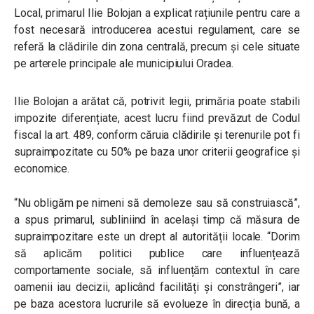
Local, primarul Ilie Bolojan a explicat rațiunile pentru care a
fost necesară introducerea acestui regulament, care se
referă la clădirile din zona centrală, precum și cele situate
pe arterele principale ale municipiului Oradea.
Ilie Bolojan a arătat că, potrivit legii, primăria poate stabili
impozite diferențiate, acest lucru fiind prevăzut de Codul
fiscal la art. 489, conform căruia clădirile și terenurile pot fi
supraimpozitate cu 50% pe baza unor criterii geografice și
economice.
“Nu obligăm pe nimeni să demoleze sau să construiască”,
a spus primarul, subliniind în același timp că măsura de
supraimpozitare este un drept al autorității locale. “Dorim
să aplicăm politici publice care influențează
comportamente sociale, să influențăm contextul în care
oamenii iau decizii, aplicând facilități și constrângeri”, iar
pe baza acestora lucrurile să evolueze în direcția bună, a