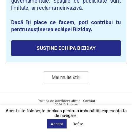
guvernamentale. Spațiile de publicitate sunt
limitate, iar reclama neinvazivă.
Dacă îți place ce facem, poți contribui tu
pentru susținerea echipei Biziday.
SUSȚINE ECHIPA BIZIDAY
Mai multe știri
Politica de confidențialitate
·
Contact
2026 © Biziday
Acest site foloseşte cookies pentru a îmbunătăți experiența ta
de navigare.
Accept
Refuz