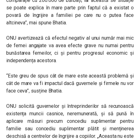
comparație cu 200.000 de bărbați, iar această se situație
se poate explica în mare parte prin faptul că a existat o
povară de îngrijire a familiei pe care nu o putea face
altcineva”, mai spune Bhatia.
ONU avertizează că efectul negativ al unui număr mai mic
de femei angajate va avea efecte grave nu numai pentru
bunăstarea femeilor, ci și pentru progresul economic și
independența acestora.
“Este greu de spus cât de mare este această problemă și
cât de mare va fi impactul dacă guvernele și firmele nu vor
face ceva”, susține Bhatia.
ONU solicită guvernelor și întreprinderilor să recunoască
existența muncii casnice, neremunerată, și să pună în
aplicare măsuri precum concediu suplimentar pentru
familie sau concediu suplimentar plătit și menținerea
deschisă a centrelor de îngrijire a copiilor. „Aceasta nu este