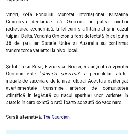
Vineri, șefa Fondului Monetar Internațional, Kristalina
Georgieva declarase că Omicron ar putea încetini
redresarea economică, la fel cum s-a întâmplat și în cazul
tulpinii Delta. Varianta Omicron a fost detectată în cel puțin
38 de țări, iar Statele Unite și Australia au confirmat
transmiterea variantei la nivel local.
Șeful Crucii Roșii, Francesco Rocca, a susținut că apariția
Omicron este “
dovada supremă
” a pericolului ratelor
inegale de vaccinare de la nivel global. Acesta a evidențiat
avertismentele transmise anterior de comunitatea
științifică în legătură cu riscul apariției unor variante în
statele în care există o rată foarte scăzută de vaccinare.
Sursă alternativă:
The Guardian
.