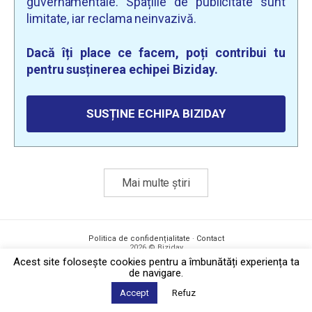
guvernamentale. Spațiile de publicitate sunt
limitate, iar reclama neinvazivă.
Dacă îți place ce facem, poți contribui tu
pentru susținerea echipei Biziday.
SUSȚINE ECHIPA BIZIDAY
Mai multe știri
Politica de confidențialitate
·
Contact
2026 © Biziday
Acest site foloseşte cookies pentru a îmbunătăți experiența ta
de navigare.
Accept
Refuz