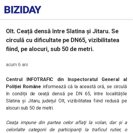
Olt. Ceață densă între Slatina și Jitaru. Se
circulă cu dificultate pe DN65, vizibilitatea
fiind, pe alocuri, sub 50 de metri.
acum 6 ani
Centrul INFOTRAFIC din Inspectoratul General al
Poliției Române
informează că la această oră, se circulă
în condiții de ceață densă pe DN 65, între localitățile
Slatina și Jitaru, județul Olt, vizibilitatea fiind redusă pe
alocuri sub 50 de metri.
Ceaţa impune din partea celor aflaţi la volan, dar şi a
celorlalte categorii de participanţi la traficul rutier, o