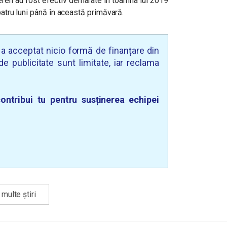
n teren au fost efectiv demarate în toamna lui 2019
patru luni până în această primăvară.
u a acceptat nicio formă de finanțare din
e publicitate sunt limitate, iar reclama
ontribui tu pentru susținerea echipei
multe știri