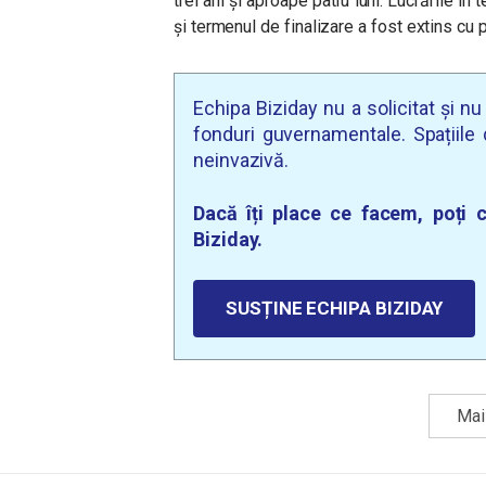
trei ani și aproape patru luni. Lucrările î
și termenul de finalizare a fost extins cu 
Echipa Biziday nu a solicitat și n
fonduri guvernamentale. Spațiile d
neinvazivă.
Dacă îți place ce facem, poți c
Biziday.
SUSȚINE ECHIPA BIZIDAY
Mai 