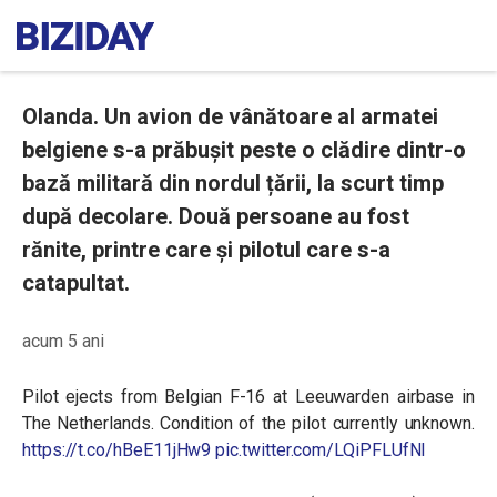
Olanda. Un avion de vânătoare al armatei
belgiene s-a prăbușit peste o clădire dintr-o
bază militară din nordul țării, la scurt timp
după decolare. Două persoane au fost
rănite, printre care și pilotul care s-a
catapultat.
acum 5 ani
Pilot ejects from Belgian F-16 at Leeuwarden airbase in
The Netherlands. Condition of the pilot currently unknown.
https://t.co/hBeE11jHw9
pic.twitter.com/LQiPFLUfNl