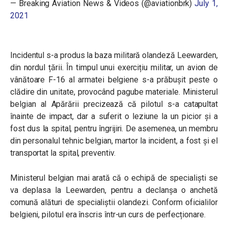
— Breaking Aviation News & Videos (@aviationbrk)
July 1,
2021
Incidentul s-a produs la baza militară olandeză Leewarden,
din nordul țării. În timpul unui exercițiu militar, un avion de
vânătoare F-16 al armatei belgiene s-a prăbușit peste o
clădire din unitate, provocând pagube materiale. Ministerul
belgian al Apărării precizează că pilotul s-a catapultat
înainte de impact, dar a suferit o leziune la un picior și a
fost dus la spital, pentru îngrijiri. De asemenea, un membru
din personalul tehnic belgian, martor la incident, a fost și el
transportat la spital, preventiv.
Ministerul belgian mai arată că o echipă de specialiști se
va deplasa la Leewarden, pentru a declanșa o anchetă
comună alături de specialiștii olandezi. Conform oficialilor
belgieni, pilotul era înscris într-un curs de perfecționare.