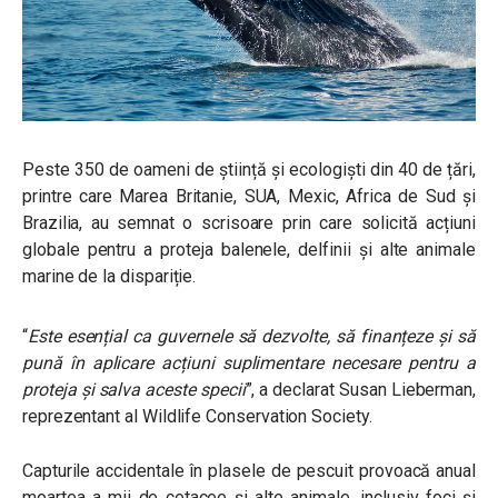
Peste 350 de oameni de știință și ecologiști din 40 de țări,
printre care Marea Britanie, SUA, Mexic, Africa de Sud și
Brazilia, au semnat o scrisoare prin care solicită acțiuni
globale pentru a proteja balenele, delfinii și alte animale
marine de la dispariție.
“
Este esențial ca guvernele să dezvolte, să finanțeze și să
pună în aplicare acțiuni suplimentare necesare pentru a
proteja și salva aceste specii
”, a declarat Susan Lieberman,
reprezentant al Wildlife Conservation Society.
Capturile accidentale în plasele de pescuit provoacă anual
moartea a mii de cetacee și alte animale, inclusiv foci și