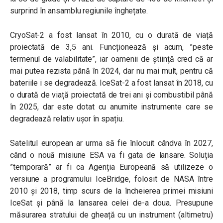
surprind în ansamblu regiunile înghețate.
CryoSat-2 a fost lansat în 2010, cu o durată de viață
proiectată de 3,5 ani. Funcționează și acum, ”peste
termenul de valabilitate”, iar oamenii de știință cred că ar
mai putea rezista până în 2024, dar nu mai mult, pentru că
bateriile i se degradează. IceSat-2 a fost lansat în 2018, cu
o durată de viață proiectată de trei ani și combustibil până
în 2025, dar este dotat cu anumite instrumente care se
degradează relativ ușor în spațiu.
Satelitul european ar urma să fie înlocuit cândva în 2027,
când o nouă misiune ESA va fi gata de lansare. Soluția
”temporară” ar fi ca Agenția Europeană să utilizeze o
versiune a programului IceBridge, folosit de NASA între
2010 și 2018, timp scurs de la încheierea primei misiuni
IceSat și până la lansarea celei de-a doua. Presupune
măsurarea stratului de gheață cu un instrument (altimetru)