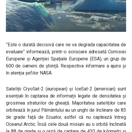
”Este o durată decisivă care ne va degrada capacitatea de
evaluare” informează, printr-o scrisoare adresată Comisiei
Europene și Agenției Spațiale Europene (ESA), un grup de
600 de oameni de știință. Respectiva informare a ajuns și
în atenția șefilor NASA.
Sateliții CryoSat-2 (european) și IceSat-2 (american) sunt
esențiali în captarea de informații legate de densitatea și
grosimea straturilor de gheață. Majoritatea sateliților care
orbitează în jurul Pământului au un unghi de înclinare de 83
de grade față de Ecuator, astfel că nu captează întreg
Oceanul Arctic. Însă cele două misiuni au o orbită înclinată
la 88 de grade și o rază de captare de 430 de kilometri și