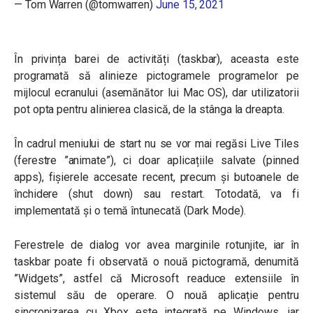
— Tom Warren (@tomwarren)
June 15, 2021
În privința barei de activități (taskbar), aceasta este
programată să alinieze pictogramele programelor pe
mijlocul ecranului (asemănător lui Mac OS), dar utilizatorii
pot opta pentru alinierea clasică, de la stânga la dreapta.
În cadrul meniului de start nu se vor mai regăsi Live Tiles
(ferestre ”animate”), ci doar aplicațiile salvate (pinned
apps), fișierele accesate recent, precum și butoanele de
închidere (shut down) sau restart. Totodată, va fi
implementată și o temă întunecată (Dark Mode).
Ferestrele de dialog vor avea marginile rotunjite, iar în
taskbar poate fi observată o nouă pictogramă, denumită
”Widgets”, astfel că Microsoft readuce extensiile în
sistemul său de operare. O nouă aplicație pentru
sincronizarea cu Xbox este integrată pe Windows, iar