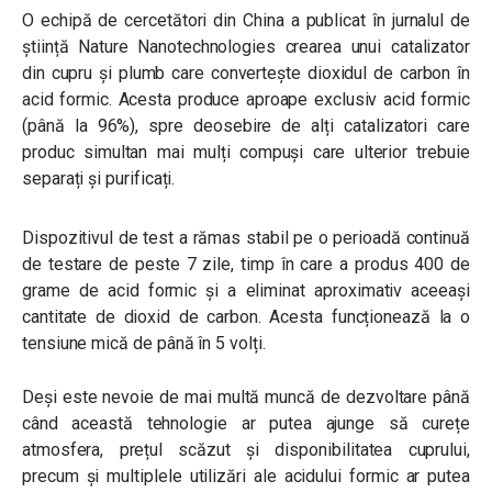
O echipă de cercetători din China a publicat în jurnalul de
știință Nature Nanotechnologies crearea unui catalizator
din cupru și plumb care convertește dioxidul de carbon în
acid formic. Acesta produce aproape exclusiv acid formic
(până la 96%), spre deosebire de alți catalizatori care
produc simultan mai mulți compuși care ulterior trebuie
separați și purificați.
Dispozitivul de test a rămas stabil pe o perioadă continuă
de testare de peste 7 zile, timp în care a produs 400 de
grame de acid formic și a eliminat aproximativ aceeași
cantitate de dioxid de carbon. Acesta funcționează la o
tensiune mică de până în 5 volți.
Deși este nevoie de mai multă muncă de dezvoltare până
când această tehnologie ar putea ajunge să curețe
atmosfera, prețul scăzut și disponibilitatea cuprului,
precum și multiplele utilizări ale acidului formic ar putea