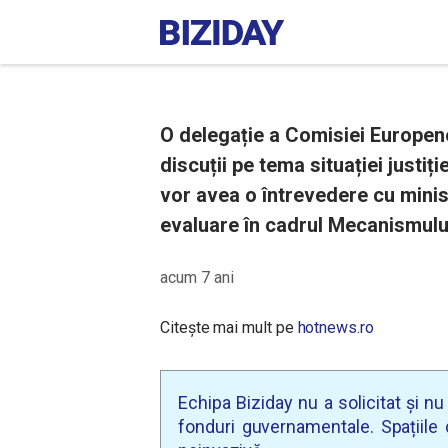
O delegație a Comisiei Europene
discuții pe tema situației justiț
vor avea o întrevedere cu minist
evaluare în cadrul Mecanismului
acum 7 ani
Citește mai mult pe
hotnews.ro
Echipa Biziday nu a solicitat și n
fonduri guvernamentale. Spațiile d