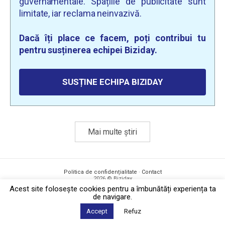
guvernamentale. Spațiile de publicitate sunt
limitate, iar reclama neinvazivă.
Dacă îți place ce facem, poți contribui tu
pentru susținerea echipei Biziday.
SUSȚINE ECHIPA BIZIDAY
Mai multe știri
Politica de confidențialitate
·
Contact
2026 © Biziday
Acest site foloseşte cookies pentru a îmbunătăți experiența ta
de navigare.
Accept
Refuz