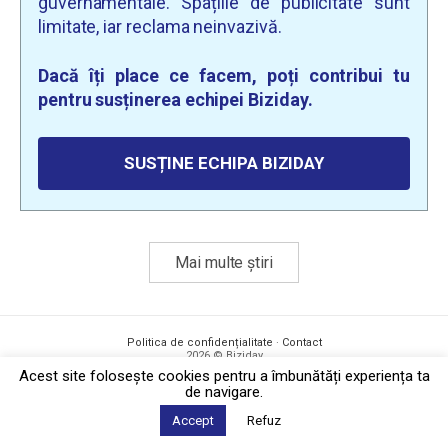
guvernamentale. Spațiile de publicitate sunt
limitate, iar reclama neinvazivă.
Dacă îți place ce facem, poți contribui tu
pentru susținerea echipei Biziday.
SUSȚINE ECHIPA BIZIDAY
Mai multe știri
Politica de confidențialitate
·
Contact
2026 © Biziday
Acest site foloseşte cookies pentru a îmbunătăți experiența ta
de navigare.
Accept
Refuz