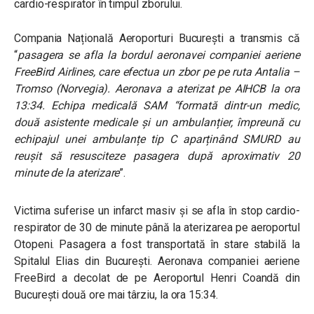
cardio-respirator în timpul zborului.
Compania Națională Aeroporturi București a transmis că
“
pasagera se afla la bordul aeronavei companiei aeriene
FreeBird Airlines, care efectua un zbor pe pe ruta Antalia –
Tromso (Norvegia). Aeronava a aterizat pe AIHCB la ora
13:34. Echipa medicală SAM “formată dintr-un medic,
două asistente medicale și un ambulanțier, împreună cu
echipajul unei ambulanțe tip C aparținând SMURD au
reușit să resusciteze pasagera după aproximativ 20
minute de la aterizare
”
.
Victima suferise un infarct masiv și se afla în stop cardio-
respirator de 30 de minute până la aterizarea pe aeroportul
Otopeni. Pasagera a fost transportată în stare stabilă la
Spitalul Elias din București. Aeronava companiei aeriene
FreeBird a decolat de pe Aeroportul Henri Coandă din
București două ore mai târziu, la ora 15:34.