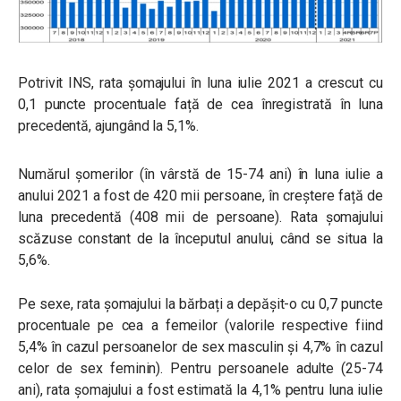
Potrivit INS, rata şomajului în luna iulie 2021 a crescut cu
0,1 puncte procentuale față de cea înregistrată în luna
precedentă, ajungând la 5,1%.
Numărul şomerilor (în vârstă de 15-74 ani) în luna iulie a
anului 2021 a fost de 420 mii persoane, în creștere față de
luna precedentă (408 mii de persoane).
Rata șomajului
scăzuse constant de la începutul anului, când se situa la
5,6%.
Pe sexe, rata şomajului la bărbați a depăşit-o cu 0,7 puncte
procentuale pe cea a femeilor (valorile respective fiind
5,4% în cazul persoanelor de sex masculin şi 4,7% în cazul
celor de sex feminin). Pentru persoanele adulte (25-74
ani), rata şomajului a fost estimată la 4,1% pentru luna iulie