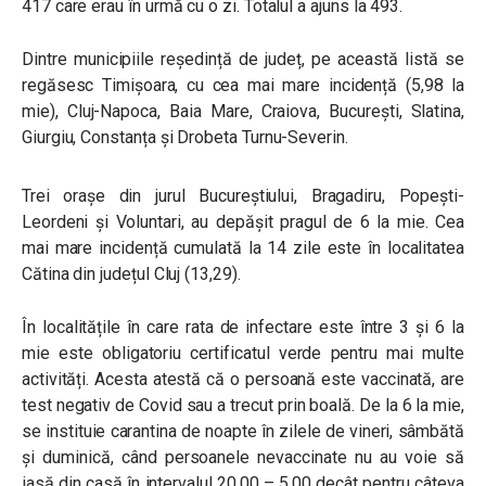
417 care erau în urmă cu o zi. Totalul a ajuns la 493.
Dintre municipiile reședință de județ, pe această listă se
regăsesc Timișoara, cu cea mai mare incidență (5,98 la
mie), Cluj-Napoca, Baia Mare, Craiova, București, Slatina,
Giurgiu, Constanța și Drobeta Turnu-Severin.
Trei orașe din jurul Bucureștiului, Bragadiru, Popești-
Leordeni și Voluntari, au depășit pragul de 6 la mie. Cea
mai mare incidență cumulată la 14 zile este în localitatea
Cătina din județul Cluj (13,29).
În localitățile în care rata de infectare este între 3 și 6 la
mie este obligatoriu certificatul verde pentru mai multe
activități. Acesta atestă că o persoană este vaccinată, are
test negativ de Covid sau a trecut prin boală. De la 6 la mie,
se instituie carantina de noapte în zilele de vineri, sâmbătă
și duminică, când persoanele nevaccinate nu au voie să
iasă din casă în intervalul 20.00 – 5.00 decât pentru câteva