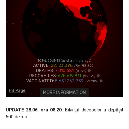
UPDATE 28.06, ora 08:20:
Bilanțul deceselor a depășit
500 de mii.