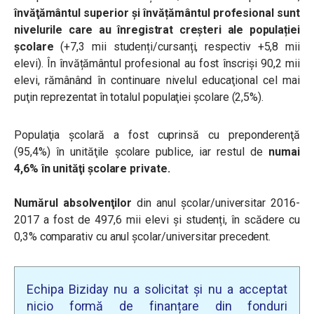
învăţământul superior și învățământul profesional sunt
nivelurile care au înregistrat creşteri ale populației
școlare
(+7,3 mii studenți/cursanți, respectiv +5,8 mii
elevi). În învățământul profesional au fost înscriși 90,2 mii
elevi, rămânând în continuare nivelul educaţional cel mai
puţin reprezentat în totalul populaţiei şcolare (2,5%).
Populaţia şcolară a fost cuprinsă cu preponderenţă
(95,4%) în unităţile şcolare publice, iar restul de
numai
4,6% în unităţi şcolare private.
Numărul absolvenţilor
din anul şcolar/universitar 2016-
2017 a fost de 497,6 mii elevi şi studenți, în scădere cu
0,3% comparativ cu anul şcolar/universitar precedent.
Echipa Biziday nu a solicitat și nu a acceptat
nicio formă de finanțare din fonduri