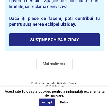
guvernamentale. Spațiile de publicitate sunt
limitate, iar reclama neinvazivă.
Dacă îți place ce facem, poți contribui tu
pentru susținerea echipei Biziday.
SUSȚINE ECHIPA BIZIDAY
Mai multe știri
Politica de confidențialitate
·
Contact
2026 © Biziday
Acest site foloseşte cookies pentru a îmbunătăți experiența ta
de navigare.
Accept
Refuz