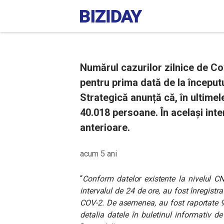
Numărul cazurilor zilnice de Co
pentru prima dată de la începu
Strategică anunță că, în ultimel
40.018 persoane. În același int
anterioare.
acum 5 ani
“
Conform datelor existente la nivelul CN
intervalul de 24 de ore, au fost înregist
COV-2. De asemenea, au fost raportate 9
detalia datele în buletinul informativ d