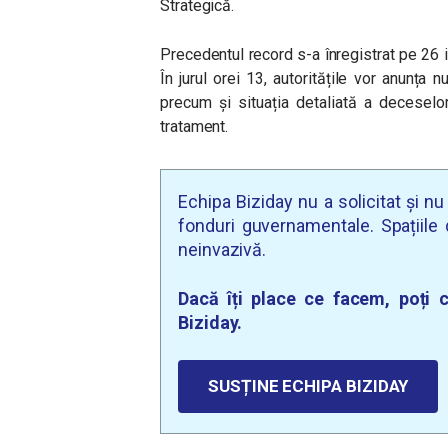
Strategică.
Precedentul record s-a înregistrat pe 26 i
În jurul orei 13, autoritățile vor anunța 
precum și situația detaliată a deceselor 
tratament.
Echipa Biziday nu a solicitat și n
fonduri guvernamentale. Spațiile d
neinvazivă.
Dacă îți place ce facem, poți c
Biziday.
SUSȚINE ECHIPA BIZIDAY