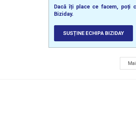
Dacă îți place ce facem, poți c
Biziday.
SUSȚINE ECHIPA BIZIDAY
Mai 