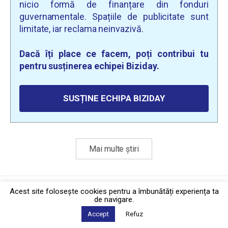
nicio formă de finanțare din fonduri
guvernamentale. Spațiile de publicitate sunt
limitate, iar reclama neinvazivă.
Dacă îți place ce facem, poți contribui tu
pentru susținerea echipei Biziday.
SUSȚINE ECHIPA BIZIDAY
Mai multe știri
Politica de confidențialitate
·
Contact
Acest site foloseşte cookies pentru a îmbunătăți experiența ta
2026 © Biziday
de navigare.
Accept
Refuz