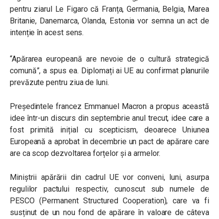
pentru ziarul Le Figaro că Franța, Germania, Belgia, Marea
Britanie, Danemarca, Olanda, Estonia vor semna un act de
intenție în acest sens.
“Apărarea europeană are nevoie de o cultură strategică
comună”, a spus ea. Diplomați ai UE au confirmat planurile
prevăzute pentru ziua de luni.
Președintele francez Emmanuel Macron a propus această
idee într-un discurs din septembrie anul trecut, idee care a
fost primită inițial cu scepticism, deoarece Uniunea
Europeană a aprobat în decembrie un pact de apărare care
are ca scop dezvoltarea forțelor și a armelor.
Miniștrii apărării din cadrul UE vor conveni, luni, asurpa
regulilor pactului respectiv, cunoscut sub numele de
PESCO (Permanent Structured Cooperation), care va fi
susținut de un nou fond de apărare în valoare de câteva