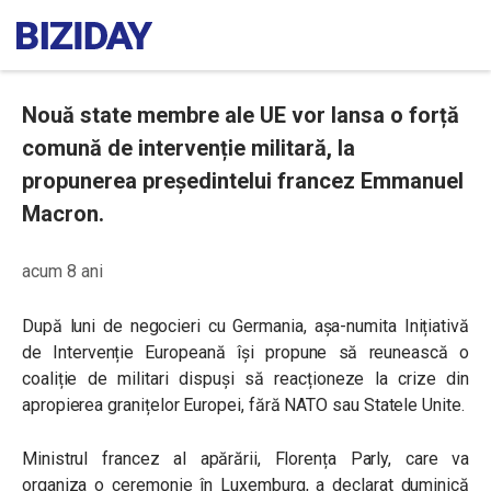
Nouă state membre ale UE vor lansa o forță
comună de intervenție militară, la
propunerea președintelui francez Emmanuel
Macron.
acum 8 ani
După luni de negocieri cu Germania, așa-numita Inițiativă
de Intervenție Europeană își propune să reunească o
coaliție de militari dispuși să reacționeze la crize din
apropierea granițelor Europei, fără NATO sau Statele Unite.
Ministrul francez al apărării, Florența Parly, care va
organiza o ceremonie în Luxemburg, a declarat duminică