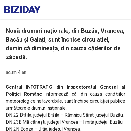
Nouă drumuri naționale, din Buzău, Vrancea,
Bacău și Galați, sunt închise circulației,
duminică dimineața, din cauza căderilor de
zăpadă.
acum 4 ani
Centrul INFOTRAFIC din Inspectoratul General al
Poliţiei Române
informează că, din cauza condițiilor
meteorologice nefavorabile, sunt închise circulației publice
următoarele drumuri naționale:
DN 22 Brăila, județul Brăila – Râmnicu Sărat, județul Buzău;
DN 23B Măicănești, județul Vrancea – limita județul Buzău;
DN 2N Bogza – Jitia, județul Vrancea;