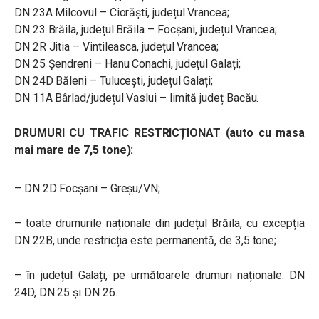
DN 23A Milcovul – Ciorăști, județul Vrancea;
DN 23 Brăila, județul Brăila – Focșani, județul Vrancea;
DN 2R Jitia – Vintileasca, județul Vrancea;
DN 25 Șendreni – Hanu Conachi, județul Galați;
DN 24D Băleni – Tulucești, județul Galați;
DN 11A Bârlad/județul Vaslui – limită județ Bacău.
DRUMURI CU TRAFIC RESTRICȚIONAT (auto cu masa
mai mare de 7,5 tone):
– DN 2D Focșani – Greșu/VN;
– toate drumurile naționale din județul Brăila, cu excepția
DN 22B, unde restricția este permanentă, de 3,5 tone;
– în județul Galați, pe următoarele drumuri naționale: DN
24D, DN 25 și DN 26.